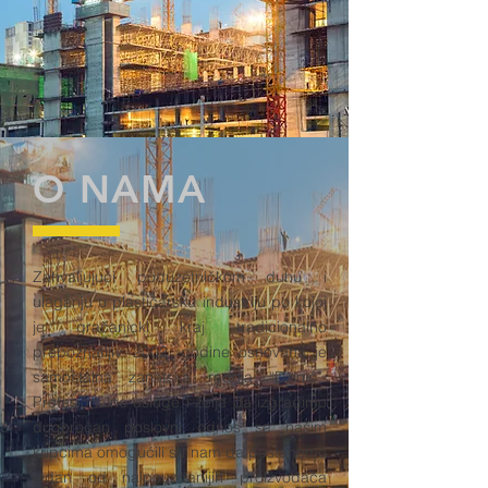
O NAMA
Zahvaljujući poduzetničkom duhu i
ulaganju u plastičarsku industriju po kojoj
je gračanicki kraj tradicionalno
prepoznatljiv, 2002. godine osnovana je
samostalna zanatska radnja “Džinić”.
Profesionalne usluge i želja da izgradimo
dugoročan poslovni odnos sa našim
kupcima omogućili su nam da postanemo
jedan od najpouzdanijih proizvođača