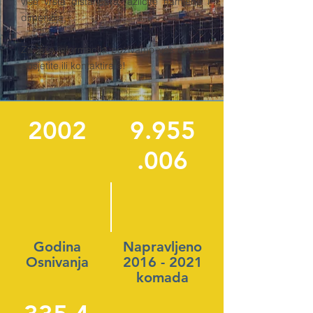
više vrsta distancera različite namjene i
dimenzija.
Za više informacija pozivamo vas da nas
posjetite ili kontaktirate!
2002
9.955
.006
Godina
Napravljeno
Osnivanja
2016 - 2021
komada