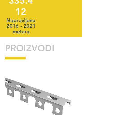
335.4
12
Napravljeno
2016 - 2021
metara
PROIZVODI