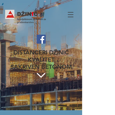
DŽIN
I
Ć
Specijalizovani proizvodi za
građevinarstvo
DISTANCERI DŽINIĆ
KVALITET
SAKRIVEN BETONOM