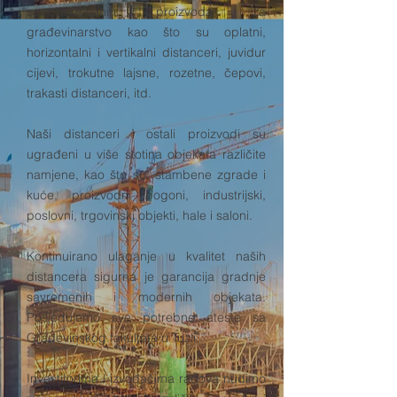
specijalizovanih proizvoda za
građevinarstvo kao što su oplatni,
horizontalni i vertikalni distanceri, juvidur
cijevi, trokutne lajsne, rozetne, čepovi,
trakasti distanceri, itd.
Naši distanceri i ostali proizvodi su
ugrađeni u više stotina objekata različite
namjene, kao što su, stambene zgrade i
kuće, proizvodni pogoni, industrijski,
poslovni, trgovinski objekti, hale i saloni.
Kontinuirano ulaganje u kvalitet naših
distancera sigurna je garancija gradnje
savremenih i modernih objekata.
Posjedujemo sve potrebne ateste sa
Građevinskog fakulteta u Tuzli.
Investitorima i izvođačima radova nudimo